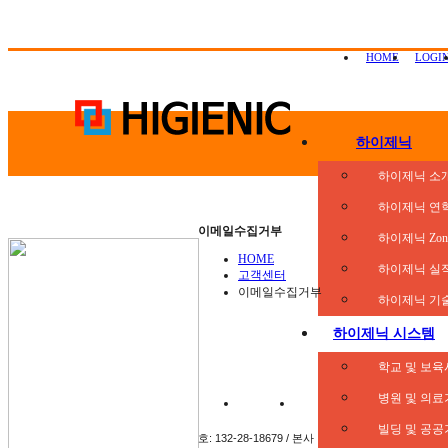
HOME
LOGI
하이제닉
하이제닉 소
하이제닉 연
이메일수집거부
하이제닉 Zon
HOME
하이제닉 실
고객센터
이메일수집거부
하이제닉 기
하이제닉 시스템
학교 및 보육
병원 및 의료
이용약관
개인정보취급방침
이메
빌딩 및 공공
호: 132-28-18679 / 본사 :
서울특별시 종로구 관수동 1