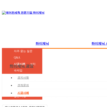
하이제닉
하이제닉 
하이제닉 소개
학교 및 보육시설
유지·관리
공지사항
자주 묻는 질문
하이제닉 연혁
병원 및 의료기관
에어컨세척
견적문의
Q&A
하이제닉 Zone
빌딩 및 공공기관
에어컨 이전·설치
시공사례
하이제닉 광장
하이제닉 실적
숙박업
하이제닉 기술력
판매 및 유통업
공지사항
제조업
견적문의
요식업 및 서비스업
시공사례
일반 가정